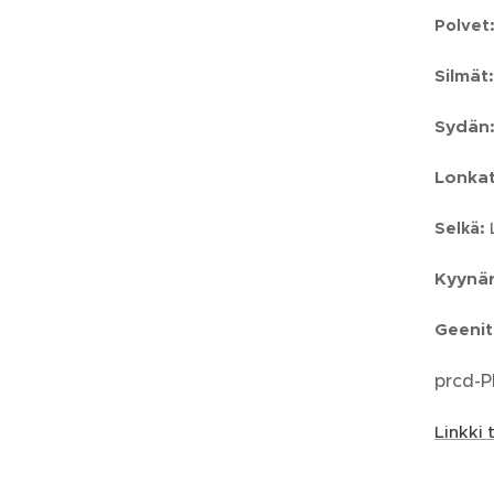
Polvet
Silmät:
Sydän
Lonkat
Selkä:
Kyynär
Geeni
prcd-P
Linkki 