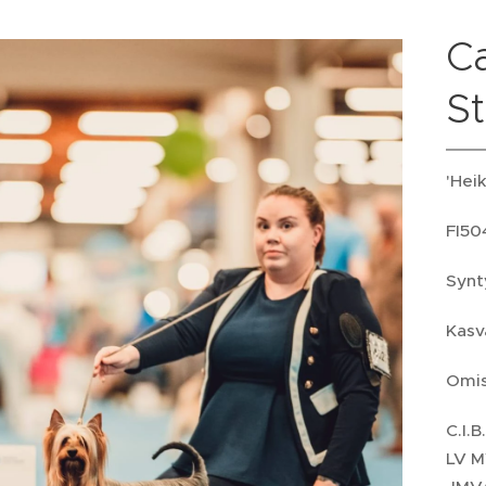
Ca
S
'Heik
FI50
Synt
Kasv
Omis
C.I.
LV M