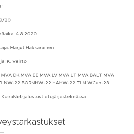
a'
9/20
äaika: 4.8.2020
taja: Marjut Hakkarainen
a: K. Veirto
 FI MVA DK MVA EE MVA LV MVA LT MVA BALT MVA
 TLNW-22 BORNHW-22 HAHW-22 TLN WCup-23
 KoiraNet-jalostustietojärjestelmässä
veystarkastukset