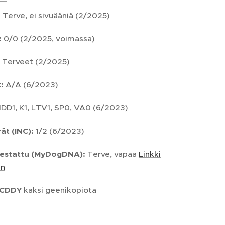
:
Terve, ei sivuääniä (2/2025)
:
0/0 (2/2025, voimassa)
Terveet (2/2025)
:
A/A (6/2023)
IDD1, K1, LTV1, SP0, VA0 (6/2023)
ät (INC):
1/2 (6/2023)
testattu (MyDogDNA):
Terve, vapaa
Linkki
in
CDDY
kaksi geenikopiota