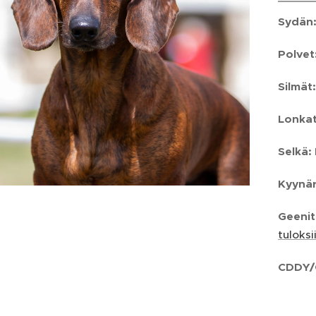
Sydän
Polvet
Silmät:
Lonkat
Selkä:
Kyynär
Geeni
tuloksi
CDDY/