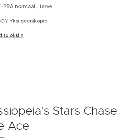
1-PRA normaali, terve
DY Yksi geenikopio
i tuloksiin
siopeia's Stars Chase
e Ace