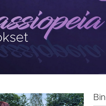
okset
Bin