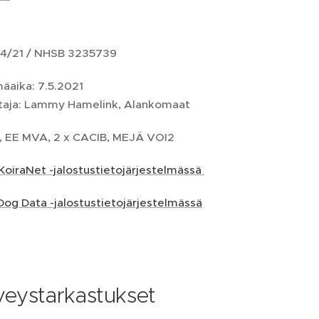
'
4/21 / NHSB 3235739
äaika: 7.5.2021
taja: Lammy Hamelink, Alankomaat
, EE MVA, 2 x CACIB, MEJÄ VOI2
 KoiraNet -jalostustietojärjestelmässä
Dog Data -jalostustietojärjestelmässä
veystarkastukset