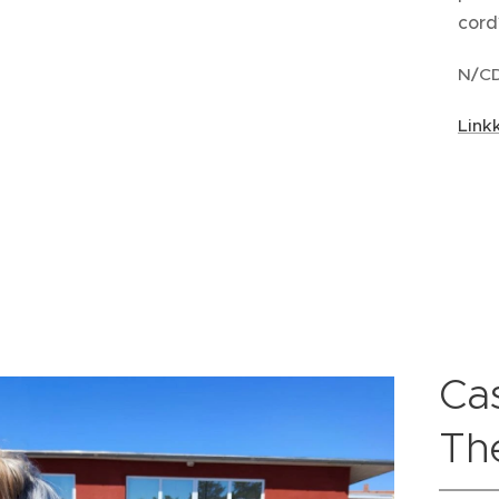
cord
N/CD
Linkk
Cas
Th