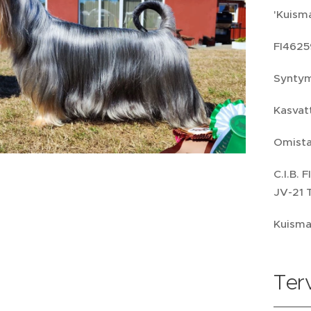
'Kuism
FI4625
Syntym
Kasvat
Omistaj
C.I.B.
JV-21
Kuisma
Ter