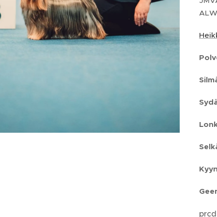
JMV
ALW
Heik
Polv
Silm
Sydä
Lonk
Selk
Kyyn
Geen
prcd