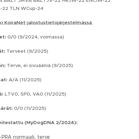
A BALT JMVA BALTJV-22 HeJW-22 ENCIW-22
-22 TLN WCup-24
ki KoiraNet-jalostustietojärjestelmässä
et:
0/0 (9/2024, voimassa)
ät:
Terveet (9/2025)
n:
Terve, ei sivuääniä (9/2025)
at:
A/A (11/2025)
ä:
LTV0, SP0, VA0 (11/2025)
ärät:
0/0 (11/2025)
itestattu (MyDogDNA 2/2024)
:
-PRA normaali, terve