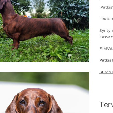
'Pätkis
FI4809
Syntym
Kasvat
FI MVA
Pätkis
Dutch 
Ter